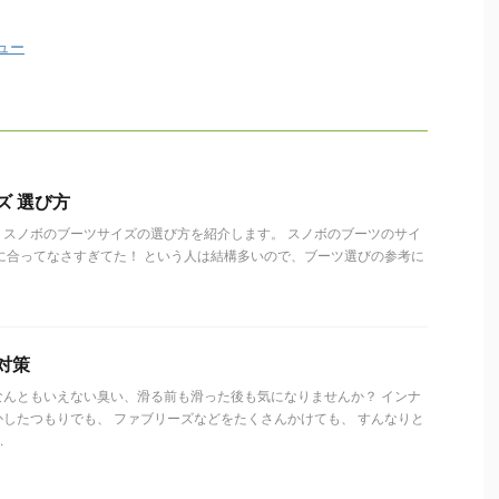
ュー
ズ 選び方
、スノボのブーツサイズの選び方を紹介します。 スノボのブーツのサイ
に合ってなさすぎてた！ という人は結構多いので、ブーツ選びの参考に
対策
なんともいえない臭い、滑る前も滑った後も気になりませんか？ インナ
したつもりでも、 ファブリーズなどをたくさんかけても、 すんなりと
.