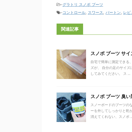
-
グラトリ スノボ ブーツ
-
コントロール
,
スワース
,
バートン
,
レビ
関連記事
スノボ ブーツ サイ
自宅で簡単に測定できる
ズが、 自分の足のサイズ
してみてください。 ス ...
スノボ ブーツ 臭い
スノーボードのブーツの
ーを外してしっかりと乾か
消えてくれない、スノボ ..