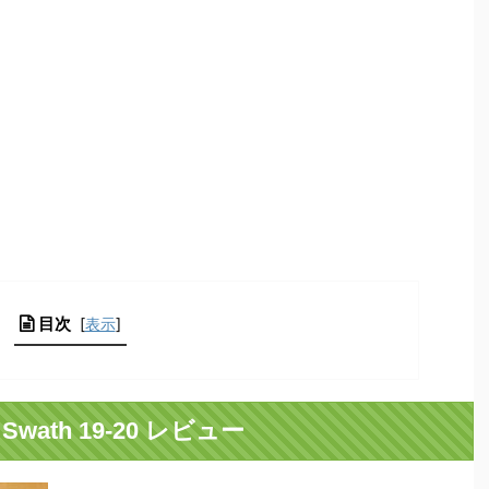
目次
[
表示
]
wath 19-20 レビュー