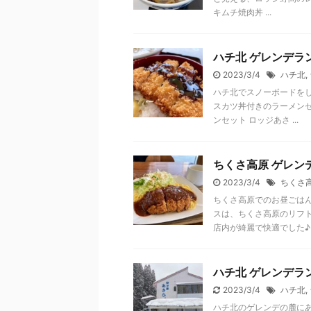
キムチ焼肉丼 ...
ハチ北 ゲレンデラ
2023/3/4
ハチ北
,
ハチ北でスノーボードを
スカツ丼付きのラーメンセ
ンセット ロッジあさ ...
ちくさ高原 ゲレン
2023/3/4
ちくさ
ちくさ高原でのお昼ごは
スは、ちくさ高原のリフト
店内が綺麗で快適でした♪ .
ハチ北 ゲレンデラ
2023/3/4
ハチ北
,
ハチ北のゲレンデの麓に