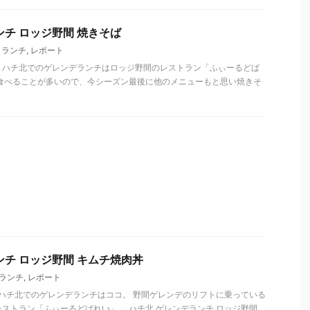
ンチ ロッジ野間 焼きそば
,
ランチ
,
レポート
曜日)、ハチ北でのゲレンデランチはロッジ野間のレストラン「ふぃーるどば
を食べることが多いので、今シーズン最後に他のメニューもと思い焼きそ
ンチ ロッジ野間 キムチ焼肉丼
ランチ
,
レポート
日)、ハチ北でのゲレンデランチはココ。 野間ゲレンデのリフトに乗っている
ストラン「ふぃーるどばれい」。 ハチ北 ゲレンデランチ ロッジ野間